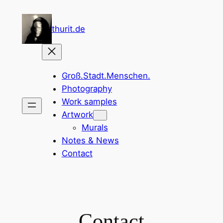
Zum
Inhalt
thurit.de
springen
Groß.Stadt.Menschen.
Photography
Work samples
Artwork
Murals
Notes & News
Contact
Contact