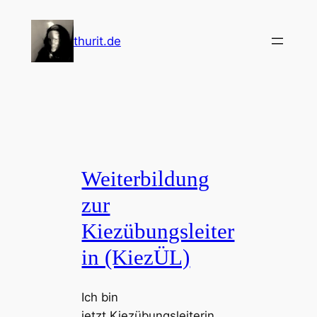
Zum
Inhalt
thurit.de
springen
Weiterbildung
zur
Kiezübungsleiter
in (KiezÜL)
Ich bin
jetzt Kiezübungsleiterin