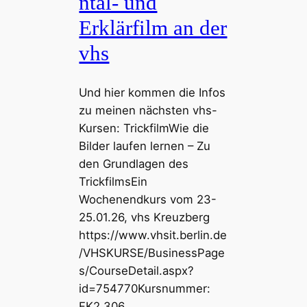
ntal- und
Erklärfilm an der
vhs
Und hier kommen die Infos
zu meinen nächsten vhs-
Kursen: TrickfilmWie die
Bilder laufen lernen – Zu
den Grundlagen des
TrickfilmsEin
Wochenendkurs vom 23-
25.01.26, vhs Kreuzberg
https://www.vhsit.berlin.de
/VHSKURSE/BusinessPage
s/CourseDetail.aspx?
id=754770Kursnummer:
FK2.306