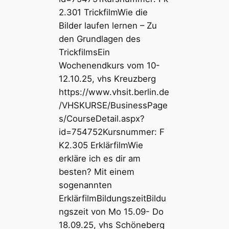
2.301 TrickfilmWie die
Bilder laufen lernen – Zu
den Grundlagen des
TrickfilmsEin
Wochenendkurs vom 10-
12.10.25, vhs Kreuzberg
https://www.vhsit.berlin.de
/VHSKURSE/BusinessPage
s/CourseDetail.aspx?
id=754752Kursnummer: F
K2.305 ErklärfilmWie
erkläre ich es dir am
besten? Mit einem
sogenannten
ErklärfilmBildungszeitBildu
ngszeit von Mo 15.09- Do
18.09.25, vhs Schöneberg