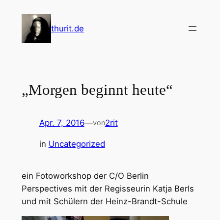
Zum
Inhalt
thurit.de
springen
„Morgen beginnt heute“
Apr. 7, 2016
—
2rit
von
in
Uncategorized
ein Fotoworkshop der C/O Berlin
Perspectives mit der Regisseurin Katja Berls
und mit Schülern der Heinz-Brandt-Schule