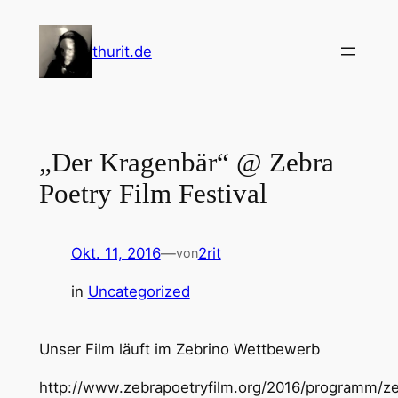
Zum
Inhalt
thurit.de
springen
„Der Kragenbär“ @ Zebra
Poetry Film Festival
Okt. 11, 2016
—
2rit
von
in
Uncategorized
Unser Film läuft im Zebrino Wettbewerb
http://www.zebrapoetryfilm.org/2016/programm/ze