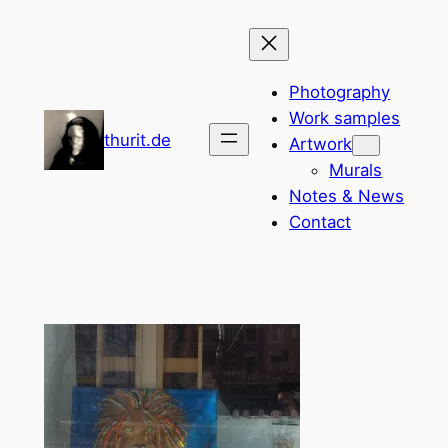
Zum
Inhalt
springen
Photography
Work samples
thurit.de
Artwork
Murals
Notes & News
Contact