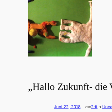
„Hallo Zukunft- die
Juni 22, 2018
—
2rit
in
Unca
von