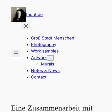
Zum
Inhalt
thurit.de
springen
Groß.Stadt.Menschen.
Photography
Work samples
Artwork
Murals
Notes & News
Contact
Eine Zusammenarbeit mit