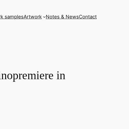
k samples
Artwork
Notes & News
Contact
inopremiere in