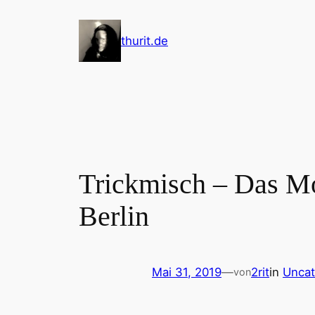
Zum
Inhalt
thurit.de
springen
Trickmisch – Das Mo
Berlin
Mai 31, 2019
—
2rit
in
Uncat
von