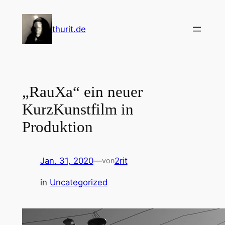
Zum
Inhalt
thurit.de
springen
„RauXa“ ein neuer
KurzKunstfilm in
Produktion
Jan. 31, 2020
—
2rit
von
in
Uncategorized