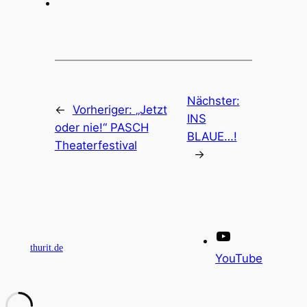
Nächster:
←
Vorheriger:
„Jetzt
INS
oder nie!“ PASCH
BLAUE…!
Theaterfestival
→
thurit.de
YouTube