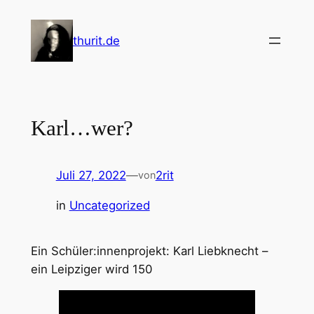
Zum
Inhalt
thurit.de
springen
Karl…wer?
Juli 27, 2022
—
2rit
von
in
Uncategorized
Ein Schüler:innenprojekt: Karl Liebknecht –
ein Leipziger wird 150