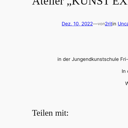
Atelier „KUNST 
Dez. 10, 2022
—
2rit
in
Unca
von
in der Jungendkunstschule Fri
In
W
Teilen mit: