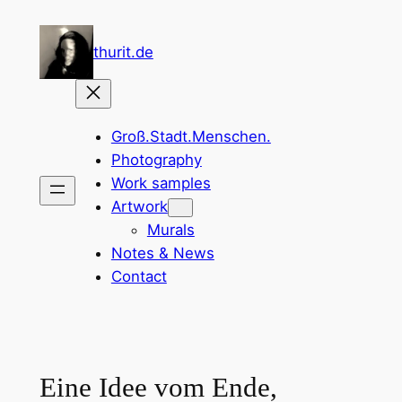
Zum
Inhalt
thurit.de
springen
Groß.Stadt.Menschen.
Photography
Work samples
Artwork
Murals
Notes & News
Contact
Eine Idee vom Ende,