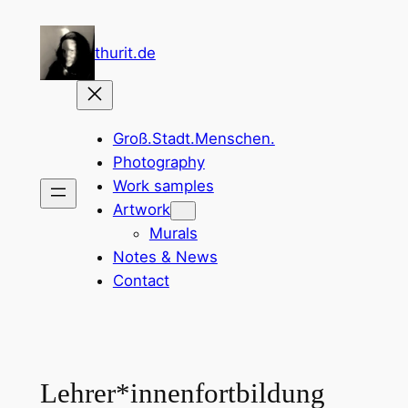
Zum
Inhalt
thurit.de
springen
Groß.Stadt.Menschen.
Photography
Work samples
Artwork
Murals
Notes & News
Contact
Lehrer*innenfortbildung